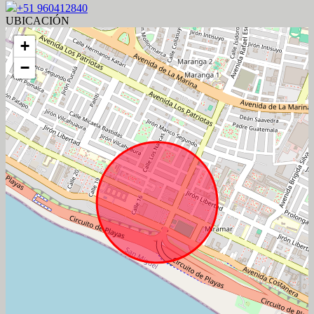
+51 960412840
UBICACIÓN
+
−