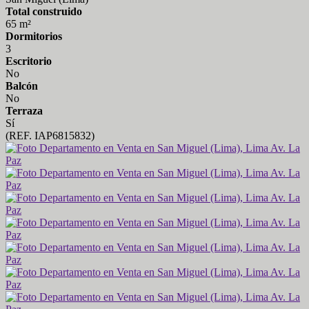
Total construido
65 m²
Dormitorios
3
Escritorio
No
Balcón
No
Terraza
Sí
(REF. IAP6815832)