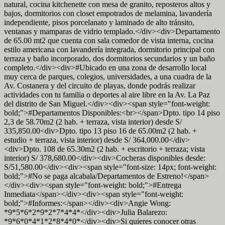
natural, cocina kitchenette con mesa de granito, reposteros altos y
bajos, dormitorios con closet empotrados de melamina, lavandería
independiente, pisos porcelanato y laminado de alto tránsito,
ventanas y mamparas de vidrio templado.</div><div>Departamento
de 65.00 mt2 que cuenta con sala comedor de vista interna, cocina
estilo americana con lavandería integrada, dormitorio principal con
terraza y baño incorporado, dos dormitorios secundarios y un baño
completo.</div><div>#Ubicado en una zona de desarrollo local
muy cerca de parques, colegios, universidades, a una cuadra de la
Av. Costanera y del circuito de playas, donde podrás realizar
actividades con tu familia o deportes al aire libre en la Av. La Paz
del distrito de San Miguel.</div><div><span style="font-weight:
bold;">#Departamentos Disponibles:<br></span>Dpto. tipo 14 piso
2,3 de 58.70m2 (2 hab. + terraza, vista interior) desde S/
335,850.00<div>Dpto. tipo 13 piso 16 de 65.00m2 (2 hab. +
estudio + terraza, vista interior) desde S/ 364,000.00</div>
<div>Dpto. 108 de 65.30m2 (2 hab. + escritorio + terraza; vista
interior) S/ 378,680.00</div><div>Cocheras disponibles desde:
S/51,580.00</div><div><span style="font-size: 14px; font-weight:
bold;">#No se paga alcabala/Departamentos de Estreno!</span>
</div><div><span style="font-weight: bold;">#Entrega
Inmediata</span></div><div><span style="font-weight:
bold;">#Informes:</span></div><div>Angie Wong:
*9*5*6*2*9*2*7*4*4*</div><div>Julia Balarezo:
*9*6*0*4*1*2*8*4*0*</div><div>Si quieres conocer otras