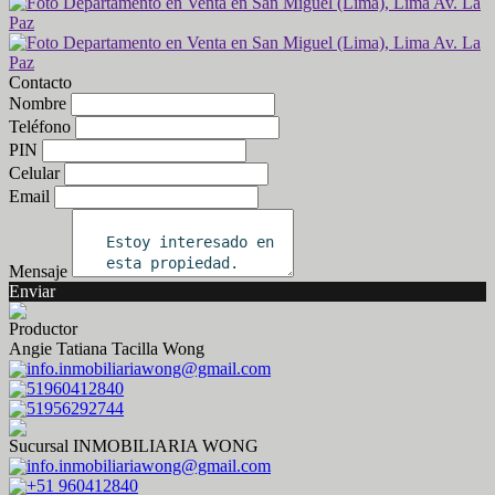
Contacto
Nombre
Teléfono
PIN
Celular
Email
Mensaje
Enviar
Productor
Angie Tatiana Tacilla Wong
info.inmobiliariawong@gmail.com
51960412840
51956292744
Sucursal INMOBILIARIA WONG
info.inmobiliariawong@gmail.com
+51 960412840